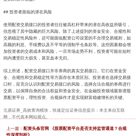
## 投资者面临的潜在风险
沪深300
4694.44
+43.13
+0.93%
使用配资交易接口的投资者往往被高杠杆带来的潜在高收益所吸引，
但忽视了其中隐藏的巨大风险。除了上述提到的资金安全、合规性和
交易稳定性风险外，还可能面临配资公司设置的不合理交易规则，如
高额的利息、手续费以及不平等的强制平仓条款等。这些因素都会增
加投资者的交易成本和风险，一旦市场走势不利，投资者可能在短时
间内遭受巨大损失，甚至血本无归。
综上所述，配资交易接口并非券商的真实交易接口。它们在资金安
全、合规性和交易稳定性等方面存在本质区别。投资者在选择交易接
北证50
1134.24
+11.37
+1.01%
口时，应充分认识到配资交易接口的风险，选择合法合规的券商进行
交易，以保障自身的合法权益和资金安全。在金融投资领域最靠谱股
票配资平台，理性投资、合规操作才是实现财富稳健增长的关键。
元鼎证券_高效查询模块，快速定位证券信息提示：本文来自互联
网，不代表本网站观点。
上一篇：
配资头条官网 《股票配资平台是否支持监管通道？合规
性深度剖析》