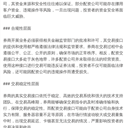
司，其资金来源和安全性往往难以保证。部分配资公司可能存在挪用
客户资金、违规操作等风险，一旦出现问题，投资者的资金安全将面
临巨大威胁。
上证综指
3940.04
+39.68
+1.02%
### 合规性层面
券商开展业务必须获得相关金融监管部门的批准和许可，其交易接口
的提供和使用都严格遵循法律法规和监管要求。券商在交易过程中会
遵循公平、公正、公开的原则，确保市场的正常秩序。相反，配资交
易接口大多处于灰色地带，许多配资公司并未取得合法的经营资质。
使用这种接口进行交易可能违反证券法规，投资者不仅可能面临法律
风险，还可能因配资公司的违规操作而遭受损失。
### 交易稳定性层面
深证成指
14311.01
+200.89
+1.42%
券商的真实交易接口依托于稳定、高效的交易系统和强大的技术支持
团队。在交易高峰期，券商能够确保交易指令的及时准确传输和执
行，保障交易的稳定性。而配资交易接口可能由于配资公司自身技术
实力有限、服务器容量不足等原因，在市场行情波动较大或交易量集
中时，出现交易延迟、卡顿甚至无法交易的情况，严重影响投资者的
交易决策和收益。