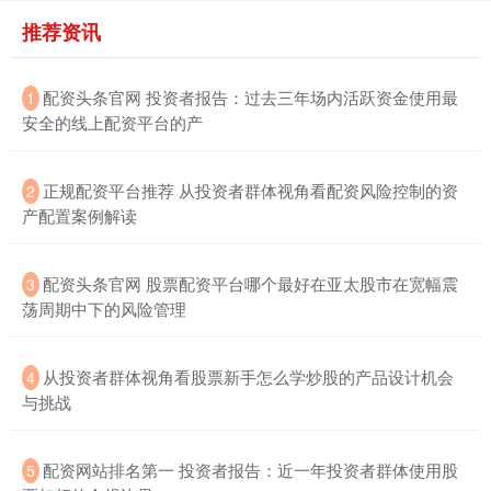
推荐资讯
​配资头条官网 投资者报告：过去三年场内活跃资金使用最
1
安全的线上配资平台的产
北证50
1134.24
+11.37
+1.01%
​正规配资平台推荐 从投资者群体视角看配资风险控制的资
2
产配置案例解读
​配资头条官网 股票配资平台哪个最好在亚太股市在宽幅震
3
荡周期中下的风险管理
创业板指
3563.12
+47.56
+1.35%
​从投资者群体视角看股票新手怎么学炒股的产品设计机会
4
与挑战
​配资网站排名第一 投资者报告：近一年投资者群体使用股
5