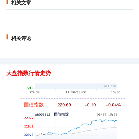
相关文章
相关评论
基金指数
7242.10
+12.30
+0.17%
大盘指数行情走势
国债指数
229.69
+0.10
+0.04%