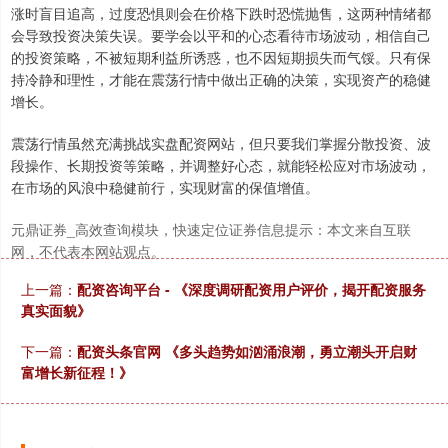
涨时盲目追高，过度恐惧则会在价格下跌时恐慌抛售，这两种情绪都
会导致投资决策失误。要学会以平和的心态看待市场波动，相信自己
的投资策略，不被短期利益所诱惑，也不因短期损失而气馁。只有保
持冷静和理性，才能在震荡行情中做出正确的决策，实现资产的稳健
增长。
震荡行情虽然充满挑战实盘配资网站，但只要我们掌握分散投资、波
段操作、长期投资等策略，并调整好心态，就能轻松应对市场波动，
北证50
1134.24
+11.37
+1.01%
在市场的风浪中稳健前行，实现财富的保值增值。
元鼎证券_高效查询模块，快速定位证券信息提示：本文来自互联
网，不代表本网站观点。
上一篇：
配资咨询平台 - 《深度调研配资用户评价，揭开配资服务
真实面貌》
下一篇：
配资头条官网 《多头趋势如汹涌浪潮，勇立潮头开启财
富增长新征程！》
创业板指
3563.12
+47.56
+1.35%