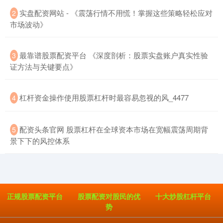
​实盘配资网站 - 《震荡行情不用慌！掌握这些策略轻松应对
2
市场波动》
​最靠谱股票配资平台 《深度剖析：股票实盘账户真实性验
3
证方法与关键要点》
​杠杆资金操作使用股票杠杆时最容易忽视的风_4477
4
​配资头条官网 股票杠杆在全球资本市场在宽幅震荡周期背
5
景下下的风控体系
正规股票配资平台
股票配资对股民的优
十大炒股杠杆平台
势