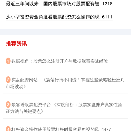
沪深300
4683.82
-10.62
-0.23%
最近三年间以来，国内股票市场对股票配资被_1218
从小型投资资金角度看股票配资怎么操作的现_6111
推荐资讯
​数据视角：股票怎么注册开户与数据观察实战经验
1
北证50
1126.72
-7.53
-0.66%
​实盘配资网站 - 《震荡行情不用慌！掌握这些策略轻松应对
2
市场波动》
​最靠谱股票配资平台 《深度剖析：股票实盘账户真实性验
3
证方法与关键要点》
创业板指
3507.43
-55.69
-1.56%
​杠杆资金操作使用股票杠杆时最容易忽视的风_4477
4