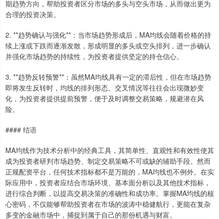
期趋势方向，帮助投资者区分市场的多头与空头市场，从而做出更为
合理的投资决策。
2. **趋势确认与强化**：当市场趋势形成后，MA均线会随着价格的持
续上涨或下跌而逐渐发散，形成明显的多头或空头排列，进一步确认
并强化市场趋势的持续性，为投资者提供坚定的持仓信心。
沪深300
4683.24
-11.19
-0.24%
3. **趋势反转预警**：虽然MA均线具有一定的滞后性，但在市场趋势
即将发生反转时，均线的排列形态、交叉情况等往往会出现微妙变
化，为投资者提供提前预警，便于及时调整交易策略，规避潜在风
险。
#### 结语
MA均线作为技术分析中的经典工具，其简单性、直观性和有效性使其
成为投资者研判市场趋势、制定交易策略不可或缺的辅助手段。然而
北证50
正规配资平台，任何技术指标都不是万能的，MA均线也不例外。在实
1126.72
-7.53
-0.66%
际应用中，投资者应结合市场环境、基本面分析以及其他技术指标，
进行综合判断，以提高交易决策的准确性和成功率。掌握MA均线的核
心密码，不仅能够帮助投资者在市场的波涛中稳健航行，更能在复杂
多变的金融市场中，捕捉到属于自己的那份机遇与财富。