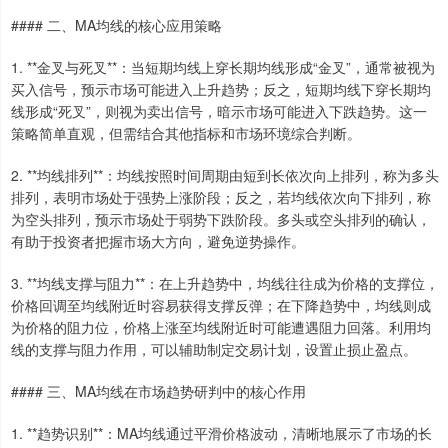
#### 二、MA均线的核心应用策略
1. **金叉与死叉**：当短期均线上穿长期均线形成“金叉”，通常被视为
买入信号，预示市场可能进入上升趋势；反之，短期均线下穿长期均
线形成“死叉”，则视为卖出信号，暗示市场可能进入下跌趋势。这一
策略简单直观，但需结合其他指标和市场环境综合判断。
2. **均线排列**：均线按照时间周期由短到长依次向上排列，称为多头
上证综指
3955.82
+15.79
+0.40%
排列，表明市场处于强势上涨阶段；反之，若均线依次向下排列，称
为空头排列，预示市场处于弱势下跌阶段。多头或空头排列的确认，
有助于投资者把握市场大方向，避免逆势操作。
3. **均线支撑与阻力**：在上升趋势中，均线往往成为价格的支撑位，
价格回调至均线附近时容易获得支撑反弹；在下降趋势中，均线则成
为价格的阻力位，价格上涨至均线附近时可能遭遇阻力回落。利用均
线的支撑与阻力作用，可以辅助制定交易计划，设置止损止盈点。
深证成指
14208.93
-102.08
-0.71%
#### 三、MA均线在市场趋势研判中的核心作用
1. **趋势识别**：MA均线通过平滑价格波动，清晰地展示了市场的长