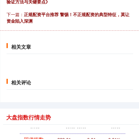
验证方法与关键要点》
下一篇：
正规配资平台推荐 警惕！不正规配资的典型特征，莫让
创业板指
0.00
0.00
0.00%
资金陷入深渊
相关文章
基金指数
7231.43
0.00
0.00%
相关评论
大盘指数行情走势