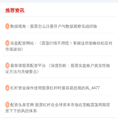
推荐资讯
​数据视角：股票怎么注册开户与数据观察实战经验
1
北证50
1119.46
0.00
0.00%
​实盘配资网站 - 《震荡行情不用慌！掌握这些策略轻松应对
2
市场波动》
​最靠谱股票配资平台 《深度剖析：股票实盘账户真实性验
3
证方法与关键要点》
​杠杆资金操作使用股票杠杆时最容易忽视的风_4477
4
创业板指
0.00
0.00
0.00%
​配资头条官网 股票杠杆在全球资本市场在宽幅震荡周期背
5
景下下的风控体系